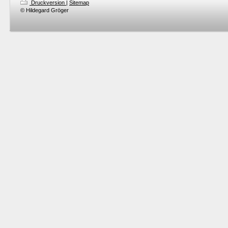
Druckversion
|
Sitemap
© Hildegard Gröger