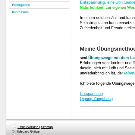
Entspannung
, eine wohltuen
Bildergalerie
Natürlichkeit
, zur eigenen Wes
Impressum
In einem solchen Zustand kann
Selbstregulation kann einsetzen
Zufriedenheit und Freude stellen
Meine Übungsmetho
sind
Übungswege mit dem Le
Erfahrungen sehr konkret und f
dasein, sich mit Leib und Seel
unwiederbringlich ist, der
leben
Ich biete folgende Übungswege
Entspannung
Qigong Yangsheng
Druckversion
|
Sitemap
© Hildegard Gröger